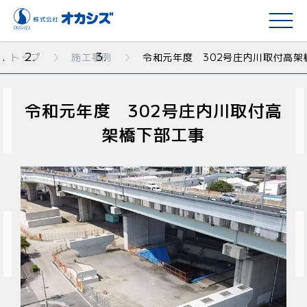
事業情報
施工事例
トップ
施工事例
令和元年度 302号庄内川取付高架
企業情報
令和元年度 302号庄内川取付高
お知らせ
架橋下部工事
採用情報
オカシズの仕事
先輩社員のホンネ
お問い合わせ