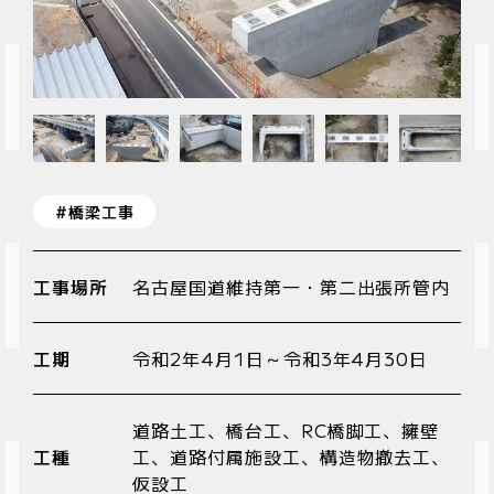
新卒採用
中途採用
#橋梁工事
工事場所
名古屋国道維持第一・第二出張所管内
工期
令和2年4月1日
～
令和3年4月30日
道路土工、橋台工、RC橋脚工、擁壁
工種
工、道路付属施設工、構造物撤去工、
仮設工