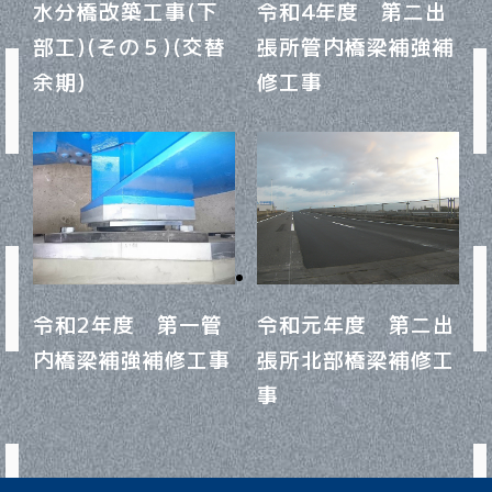
水分橋改築工事(下
令和4年度 第二出
部工)(その５)(交替
張所管内橋梁補強補
余期)
修工事
令和2年度 第一管
令和元年度 第二出
内橋梁補強補修工事
張所北部橋梁補修工
事